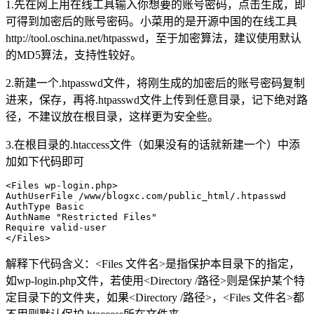
1.先在网上用在线工具输入你想要的账号密码，点击生成，即
可得到加密后的账号密码。小菜用的是开源中国的在线工具
http://tool.oschina.net/htpasswd，至于加密算法，建议使用默认
的MD5算法，支持性较好。
2.新建一个.htpasswd文件，将刚生成的加密后的账号密码复制
进来，保存，再将.htpasswd文件上传到任意目录，记下绝对路
径，不建议放在根目录，这样更为安全些。
3.在根目录的.htaccess文件（如果没有的话就新建一个）中添
加如下代码即可
<Files wp-login.php>

AuthUserFile /www/blogxc.com/public_html/.htpasswd

AuthType Basic

AuthName "Restricted Files"

Require valid-user

</Files>
解释下代码含义：<Files 文件名>是指保护本目录下的指定，
如wp-login.php文件，若使用<Directory /路径>则是保护某个特
定目录下的文件夹，如果<Directory /路径>，<Files 文件名>都