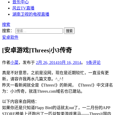
音乐中心
风云TV直播
湖南卫视的电视直播
搜索
搜索：
安卓软件
[安卓游戏]Threes|小3传奇
作者
小菜
，发布于
2月 26, 2014
10月 16, 2014
。
9条评论
真是不好意思，之前是没网，现在是近期较忙，一直没有更
新，请容许我再水几篇文章。^_^！
昨天一看新闻就全是《Threes!》的新闻，《Threes!》中文译名
为：小3传奇，就连Threes.com域名也已建站。
以下内容来自网络：
如果你还是只知道Flapy Bird的话就太out了，一二月份的APP
STORE榜单上还跑出了一匹益智类游戏黑马——Threes!(国内