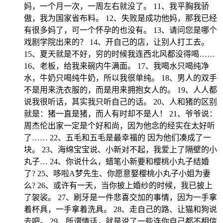
妈，一个月一次，一周左右就没了。 11、我平胸我骄
傲，我为国家省布料。 12、失败是成功他妈，那我已经
有很多妈了，可一个怀孕的也没有。 13、请问您是哪个
戏剧学院出来的？ 14、开自己的店，让别人打工去。
15、夏天就是不好，穷的时候我连西北风都没得喝……
16、老板，给我来碗内牛满面。 17、我喝水只喝纯净
水，牛奶只喝纯牛奶，所以我很单纯。 18、男人的双手
不是用来洗衣服的，而是用来拥抱女人的。 19、人人都
说我很听话，其实我只听自己的话。 20、人和猪的区别
就是：猪一直是猪，而人有时却不是人！ 21、爷爷说：
周杰伦出家一定是个好和尚，因为他念的经实在太好听
了…… 22、五毛和五毛是最幸福的 因为他们凑成了一
块。 23、海绵宝宝说、小新对不起，我爱上了隔壁的小
丸子… 24、你说什么，蜡笔小新要和樱桃小丸子结婚
了? 25、哆啦A梦先生、你愿意娶樱桃小丸子小姐为妻
么? 26、或许有一天，当你披上婚纱的时候，我已披上
了袈裟。 27、刷牙是一件悲喜交加的事情，因为一手拿
着杯具，一手拿着洗具。 28、走自己的路、让猫和狗说
去吧。 29、所谓情话，就是说了一些连你自己都不相信