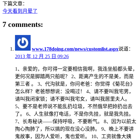
下篇文章：
今天看到月晕了
7 comments:
www.178doing.com/news/customlist.aspx
说道：
2013 年 12 月 25 日 09:26
1、亲爱的，你可得一定要相信我啊，我连坐船都头晕，
更何况是脚踏两只船呢？ 2、距离产生的不是美，而是
第三者 。 3、代沟就是，你问老爸：你觉得《菊花台》
怎么样？老爸想想说：没喝过！ 4、请不要叫我宅男，
请叫我闭家锁；请不要叫我宅女，请叫我居里夫人。
5、要不是老师说不能乱扔垃圾，不然俄早把妳扔出去
了。 6、人生就像打电话，不是你先挂，就是我先挂。
7、长寿秘诀——保持呼吸，不要断气。 8、因为以前太
掏心掏肺了，所以搞的现在没心没肺。 9、晚上不要讲
鬼故事，因为人爱听，鬼也爱听。 10、工资就像大姨