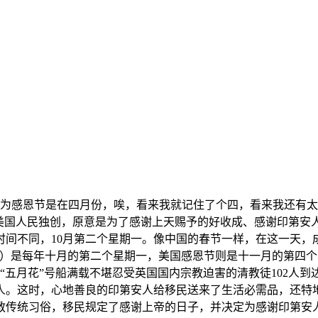
y)。我一直以为感恩节是在四月份，唉，看来我就记住了个四，看来我
节日，由美国人民独创，原意是为了感谢上天赐予的好收成、感谢印第
时间不同，10月第二个星期一。像中国的春节一样，在这一天，
ving）是每年十月的第二个星期一，美国感恩节则是十一月的第四
五月花”号船满载不堪忍受英国国内宗教迫害的清教徒102人到达
来人。这时，心地善良的印第安人给移民送来了生活必需品，还特
传统习俗，移民规定了感谢上帝的日子，并决定为感谢印第安人的