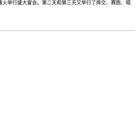
篝火举行盛大宴会。第二天和第三天又举行了摔交、赛跑、唱