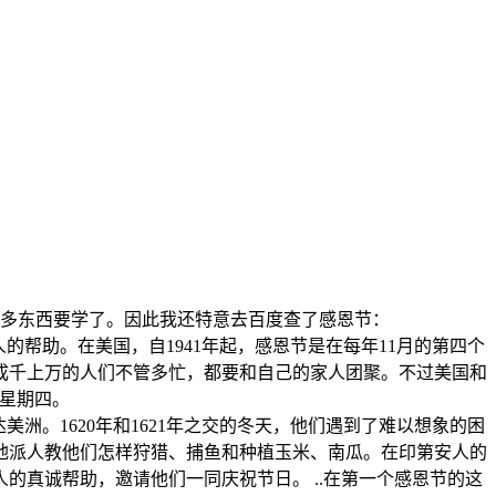
还有太多东西要学了。因此我还特意去百度查了感恩节：
安人的帮助。在美国，自1941年起，感恩节是在每年11月的第四个
成千上万的人们不管多忙，都要和自己的家人团聚。不过美国和
个星期四。
美洲。1620年和1621年之交的冬天，他们遇到了难以想象的困
地派人教他们怎样狩猎、捕鱼和种植玉米、南瓜。在印第安人的
真诚帮助，邀请他们一同庆祝节日。 ..在第一个感恩节的这